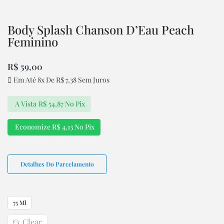
Body Splash Chanson D’Eau Peach
Feminino
R$
59,00
Em Até 8x De
R$
7,38
Sem Juros
A Vista
R$
54,87
No Pix
Economize
R$
4,13
No Pix
Detalhes Do Parcelamento
75 Ml
Clear