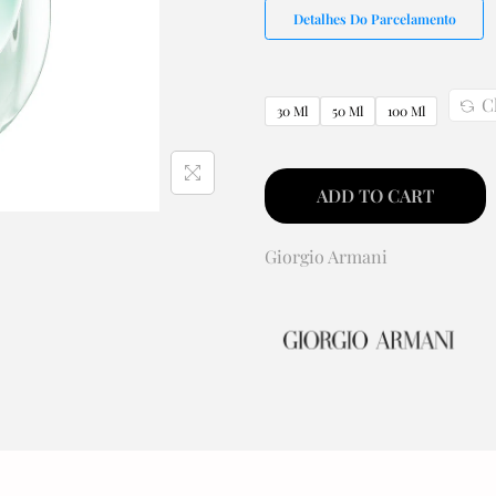
Detalhes Do Parcelamento
C
30 Ml
50 Ml
100 Ml
ADD TO CART
Giorgio Armani