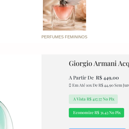
PERFUMES FEMININOS
Giorgio Armani Acq
A Partir De
R$
449,00
Em Até 10x De
R$
44,90
Sem Jur
A Vista
R$
417,57
No Pix
Economize
R$
31,43
No Pix