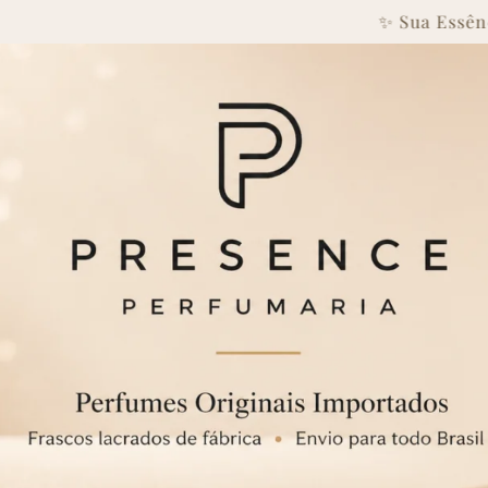
Visite Nosso Showroom No Jar
✨ Sua Essência, Sua Presen