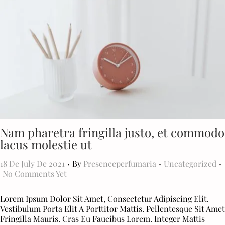
Nam pharetra fringilla justo, et commodo
lacus molestie ut
.
.
.
P
P
18 De July De 2021
By
Presenceperfumaria
Uncategorized
O
O
No Comments Yet
S
S
T
T
Lorem Ipsum Dolor Sit Amet, Consectetur Adipiscing Elit.
E
E
Vestibulum Porta Elit A Porttitor Mattis. Pellentesque Sit Amet
D
D
Fringilla Mauris. Cras Eu Faucibus Lorem. Integer Mattis
O
I