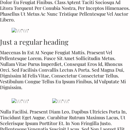
Dolor Eu Feugiat Finibus. Class Aptent Taciti Sociosqu Ad
N
N
Litora Torquent Per Conubia Nostra, Per Inceptos Himenaeos.
Phasellus Ut Metus Ac Nunc Tristique Pellentesque Vel Auctor
Libero.
Just a regular heading
Maecenas In Est At Neque Feugiat Mattis. Praesent Vel
Pellentesque Lorem. Fusce Sit Amet Sollicitudin Metus.
Nullam Vitae Purus Imperdiet, Consequat Eros Id, Rhoncus
Orci. Sed Facilisis Convallis Lectus A Porta. Sed Magna Dui,
Dignissim Id Felis Vitae, Consectetur Consectetur Tellus.
Vestibulum Congue Tellus Eu Ipsum Finibus, Id Vulputate Mi
Dignissim.
Nulla Facilisi. Praesent Diam Leo, Dapibus Ultricies Porta In,
Tincidunt Eget Augue. Curabitur Rutrum Maximus Lacus, Ut
Scelerisque Ipsum Porttitor Et. In Non Fringilla Justo.
Pellentesque Venenatis Suscipit Lacus. Sed Non Laoreet Elit.