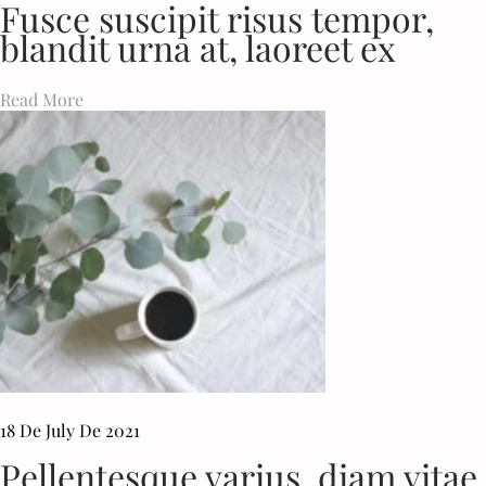
Fusce suscipit risus tempor,
N
blandit urna at, laoreet ex
A
R
N
Read More
E
C
18 De July De 2021
Pellentesque varius, diam vitae