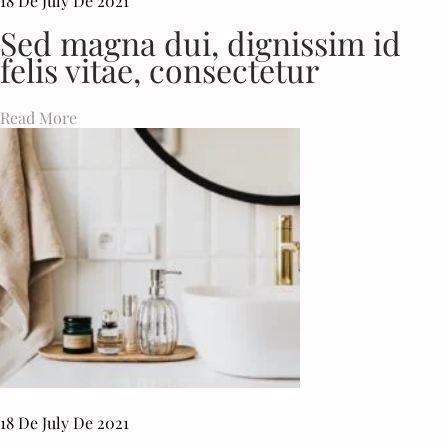
18 De July De 2021
,
Q
Sed magna dui, dignissim id
U
felis vitae, consectetur
I
S
E
Read More
Ff
I
C
I
T
U
R
D
O
L
O
R
P
U
L
V
18 De July De 2021
I