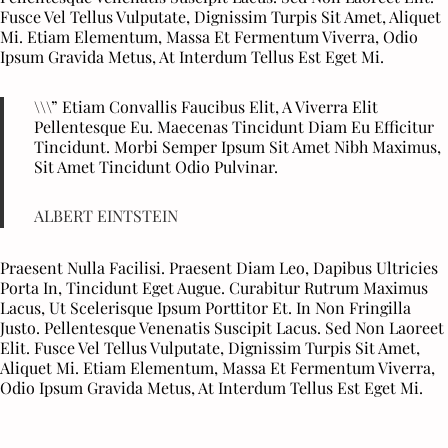
Fusce Vel Tellus Vulputate, Dignissim Turpis Sit Amet, Aliquet
Mi. Etiam Elementum, Massa Et Fermentum Viverra, Odio
Ipsum Gravida Metus, At Interdum Tellus Est Eget Mi.
\\\” Etiam Convallis Faucibus Elit, A Viverra Elit
Pellentesque Eu. Maecenas Tincidunt Diam Eu Efficitur
Tincidunt. Morbi Semper Ipsum Sit Amet Nibh Maximus,
Sit Amet Tincidunt Odio Pulvinar.
ALBERT EINTSTEIN
Praesent Nulla Facilisi. Praesent Diam Leo, Dapibus Ultricies
Porta In, Tincidunt Eget Augue. Curabitur Rutrum Maximus
Lacus, Ut Scelerisque Ipsum Porttitor Et. In Non Fringilla
Justo. Pellentesque Venenatis Suscipit Lacus. Sed Non Laoreet
Elit. Fusce Vel Tellus Vulputate, Dignissim Turpis Sit Amet,
Aliquet Mi. Etiam Elementum, Massa Et Fermentum Viverra,
Odio Ipsum Gravida Metus, At Interdum Tellus Est Eget Mi.
D
U