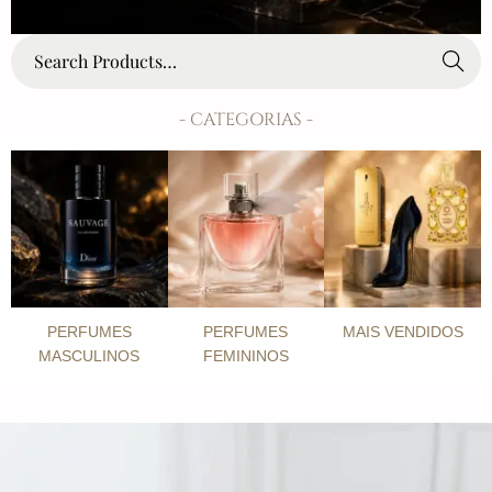
Search
- CATEGORIAS -
PERFUMES
PERFUMES
MAIS VENDIDOS
MASCULINOS
FEMININOS