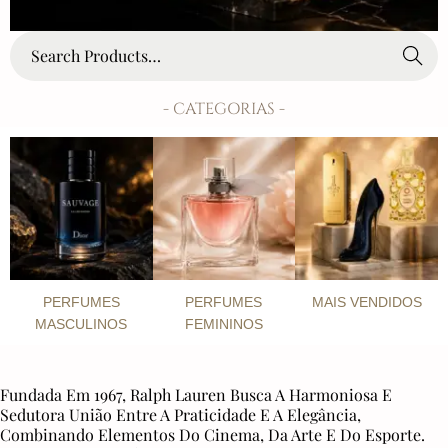
Search
- CATEGORIAS -
PERFUMES
PERFUMES
MAIS VENDIDOS
MASCULINOS
FEMININOS
Fundada Em 1967, Ralph Lauren Busca A Harmoniosa E
Sedutora União Entre A Praticidade E A Elegância,
Combinando Elementos Do Cinema, Da Arte E Do Esporte.