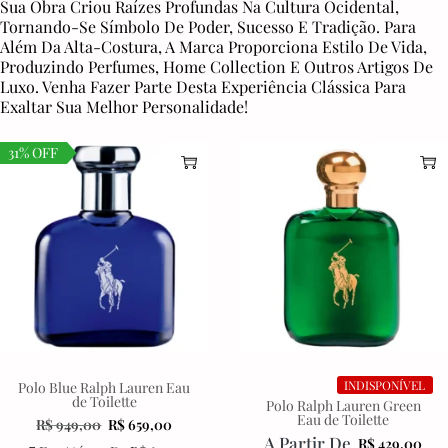
Sua Obra Criou Raízes Profundas Na Cultura Ocidental,
Tornando-Se Símbolo De Poder, Sucesso E Tradição. Para
Além Da Alta-Costura, A Marca Proporciona Estilo De Vida,
Produzindo Perfumes, Home Collection E Outros Artigos De
Luxo. Venha Fazer Parte Desta Experiência Clássica Para
Exaltar Sua Melhor Personalidade!
31% OFF
INDISPONÍVEL
Polo Blue Ralph Lauren Eau
de Toilette
Polo Ralph Lauren Green
Eau de Toilette
R$
949,00
R$
659,00
A Partir De
R$
429,00