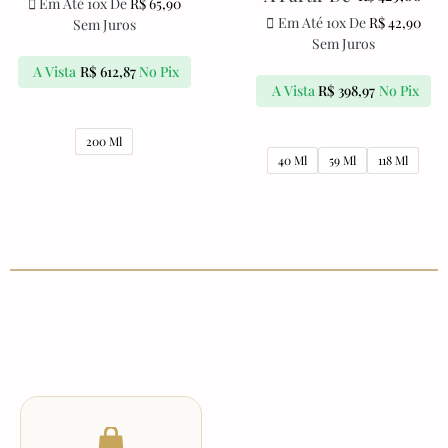
Em Até 10x De
R$
65,90
Em Até 10x De
R$
42,90
Sem Juros
Sem Juros
A Vista
R$
612,87
No Pix
A Vista
R$
398,97
No Pix
200 Ml
40 Ml
59 Ml
118 Ml